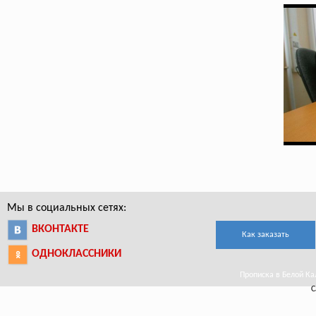
Мы в социальных сетях:
ВКОНТАКТЕ
Как заказать
ОДНОКЛАССНИКИ
Прописка в Белой Кали
С