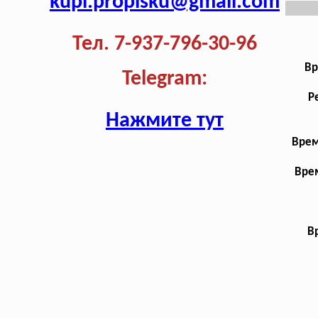
kupi.propisku@gmail.com
Тел. 7-937-796-30-96
Вр
Telegram:
Р
Нажмите тут
Врем
Врем
В