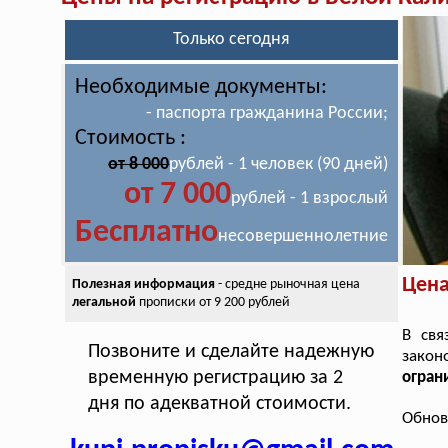
Только сегодня
Необходимые документы:
- паспорта гражданина России;
Стоимость :
от 8 000
рублей - 1 человек (90 дней)
от 7 000
рублей - 1 взрослый
Бесплатно
несовершеннолетние
Цена
Полезная информация
- средне рыночная цена
легальной
прописки от 9 200 рублей
В свя
Позвоните и сделайте надежную
закон
временную регистрацию за 2
огран
дня по адекватной стоимости.
Обнов